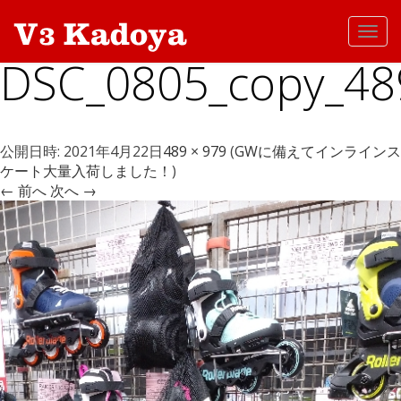
Toggl
navig
DSC_0805_copy_48
公開日時:
2021年4月22日
489 × 979
(
GWに備えてインラインス
ケート大量入荷しました！
)
← 前へ
次へ →