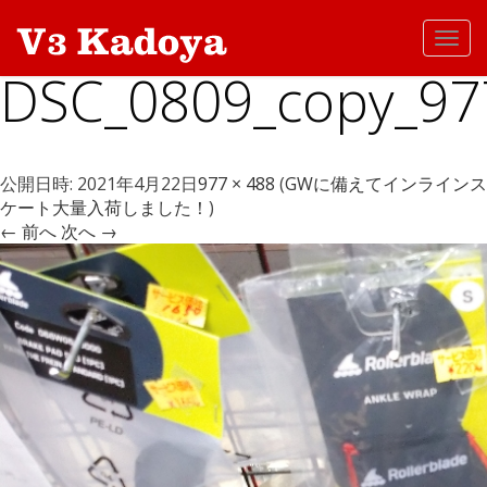
Toggl
navig
DSC_0809_copy_97
公開日時:
2021年4月22日
977 × 488
(
GWに備えてインラインス
ケート大量入荷しました！
)
← 前へ
次へ →