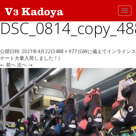
Toggl
navig
DSC_0814_copy_48
公開日時:
2021年4月22日
488 × 977
(
GWに備えてインラインス
ケート大量入荷しました！
)
← 前へ
次へ →