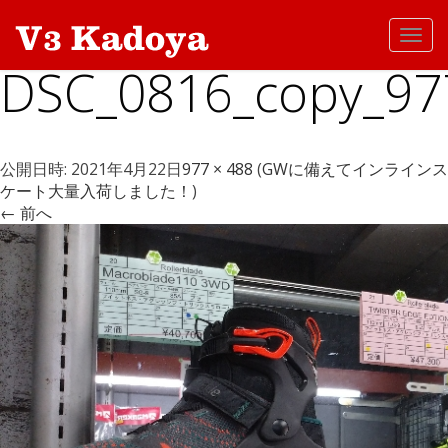
Toggl
navig
DSC_0816_copy_97
公開日時:
2021年4月22日
977 × 488
(
GWに備えてインラインス
ケート大量入荷しました！
)
← 前へ